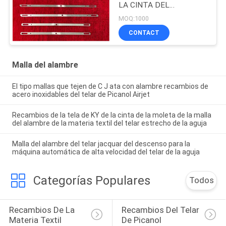
LA CINTA DEL
ALAMBRE DE LA MALLA
MOQ:1000
DE LA SERIE DEL TELAR
CONTACT
DE TELAR JACQUAR
DEL ORDENADOR HIZO
EN FUENTE ORIGINAL
Malla del alambre
DE LA FABRICACIÓN DE
CHINA
El tipo mallas que tejen de C J ata con alambre recambios de
acero inoxidables del telar de Picanol Airjet
Recambios de la tela de KY de la cinta de la moleta de la malla
del alambre de la materia textil del telar estrecho de la aguja
Malla del alambre del telar jacquar del descenso para la
máquina automática de alta velocidad del telar de la aguja
Categorías Populares
Todos
Recambios De La 
Recambios Del Telar 
Materia Textil
De Picanol