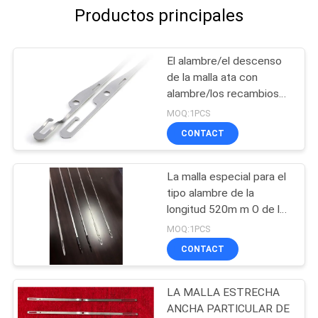
Productos principales
El alambre/el descenso
de la malla ata con
alambre/los recambios
del dropper/del alambre
MOQ:1PCS
de descenso para las
CONTACT
piezas de maquinaria de
la materia textil de telar
para el estoque/el aire
La malla especial para el
Jet Loom
tipo alambre de la
longitud 520m m O de la
máquina del telar de telar
MOQ:1PCS
jacquar de la alfombra de
CONTACT
la malla para Vandewalle
alfombra piezas que
tejen
LA MALLA ESTRECHA
ANCHA PARTICULAR DE