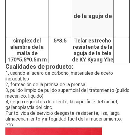
de la aguja de
simplex del
5*3.5
Telar estrecho
alambre de la
resistente de la
malla de
aguja de la tela
170*5.5*0.5m m
de KY Kyang Yhe
la correa de
Cualidades de producto:
1, usando el acero de carbono, materiales de acero
inoxidables
2, formación de la prensa de la prensa
3, pulido limpio de pulido superficial del tratamiento (pulido
mecánico, líquido)
4, según requisitos de cliente, la superficie del níquel,
Mageba
galjanoplastia del cinc
Punto: vida de servicio desgaste-resistente, lisa, larga,
almacenamiento y integridad fácil del almacenamiento,
etc