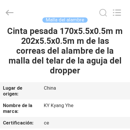
del
telar
jacquar
Supplier.
Copyright
Malla del alambre
©
2021
-
Cinta pesada 170x5.5x0.5m m
HOGAR
2025
Changzhou
202x5.5x0.5m m de las
Michelle
Bell
Textile
PRODUCTOS
correas del alambre de la
Machinery
Company.
All
malla del telar de la aguja del
Rights
Reserved.
SOBRE
dropper
Developed
by
NOSOTROS
ECER
Lugar de
China
origen:
VIAJE
DE
Nombre de la
KY Kyang Yhe
marca:
LA
Certificación:
ce
FÁBRICA