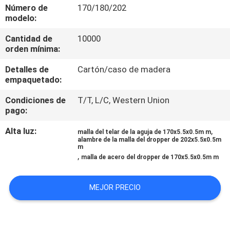
Número de
170/180/202
modelo:
CONTROL
Cantidad de
10000
DE
orden mínima:
CALIDAD
Detalles de
Cartón/caso de madera
empaquetado:
ÉNTRENOS
Condiciones de
T/T, L/C, Western Union
EN
pago:
CONTACTO
Alta luz:
,
malla del telar de la aguja de 170x5.5x0.5m m
alambre de la malla del dropper de 202x5.5x0.5m
CON
m
,
malla de acero del dropper de 170x5.5x0.5m m
PIDA
MEJOR PRECIO
UNA
CITA