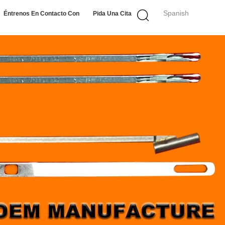
Spanish
Éntrenos En Contacto Con
Pida Una Cita