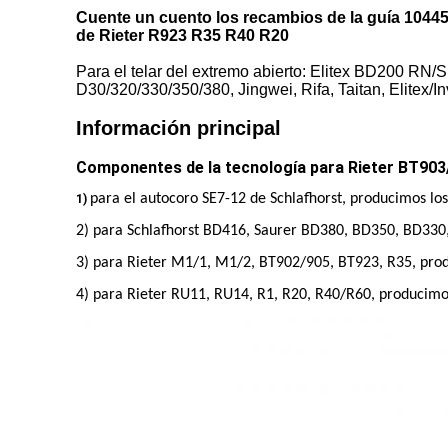
Cuente un cuento los recambios de la guía 104456
de Rieter R923 R35 R40 R20
Para el telar del extremo abierto: Elitex BD200 RN
D30/320/330/350/380, Jingwei, Rifa, Taitan, Elitex
Información principal
Componentes de la tecnología para Rieter BT9
para el autocoro SE7-12 de Schlafhorst, producimos los 
1) 
2)
para Schlafhorst BD416, Saurer BD380, BD350, BD330, B
3) para Rieter M1/1, M1/2, BT902/905, BT923, R35, produc
4) para Rieter RU11, RU14, R1, R20, R40/R60, producimos l