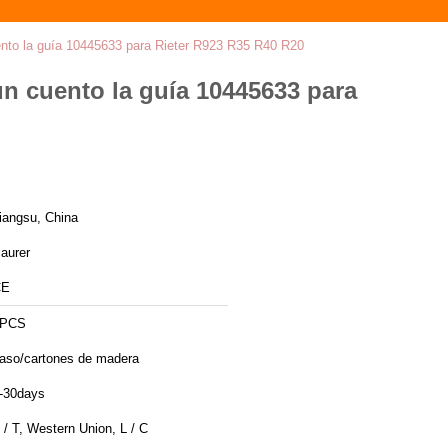
cuento la guía 10445633 para Rieter R923 R35 R40 R20
 un cuento la guía 10445633 para
iangsu, China
aurer
CE
1PCS
aso/cartones de madera
-30days
 / T, Western Union, L / C