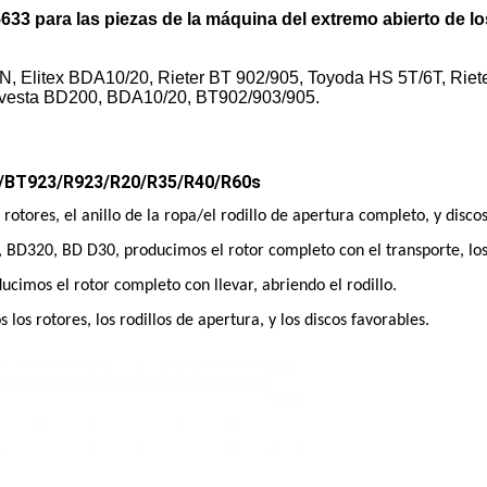
33 para las piezas de la máquina del extremo abierto de los
/SN, Elitex BDA10/20, Rieter BT 902/905, Toyoda HS 5T/6T, Rie
/Investa BD200, BDA10/20, BT902/903/905.
03/BT923/R923/R20/R35/R40/R60s
rotores, el anillo de la ropa/el rodillo de apertura completo, y disco
D320, BD D30, producimos el rotor completo con el transporte, los ro
imos el rotor completo con llevar, abriendo el rodillo.
os rotores, los rodillos de apertura, y los discos favorables.