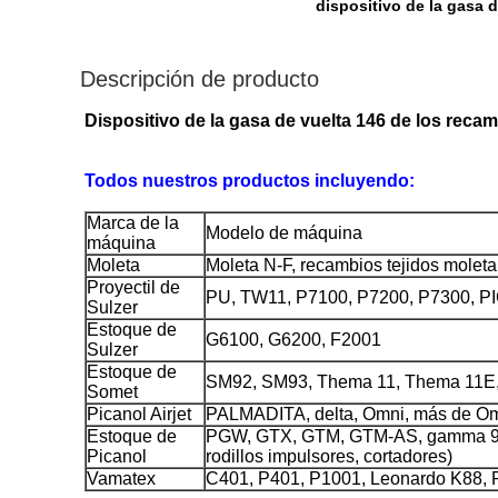
dispositivo de la gasa 
Descripción de producto
Dispositivo de la gasa de vuelta 146 de los recam
Todos nuestros productos incluyendo:
Marca de la
Modelo de máquina
máquina
Moleta
Moleta N-F, recambios tejidos moleta 
Proyectil de
PU, TW11, P7100, P7200, P7300,
Sulzer
Estoque de
G6100, G6200, F2001
Sulzer
Estoque de
SM92, SM93, Thema 11, Thema 11E,
Somet
Picanol Airjet
PALMADITA, delta, Omni, más de O
Estoque de
PGW, GTX, GTM, GTM-AS, gamma 98,9
Picanol
rodillos impulsores, cortadores)
Vamatex
C401, P401, P1001, Leonardo K88, 