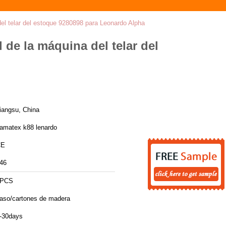
 del telar del estoque 9280898 para Leonardo Alpha
l de la máquina del telar del
iangsu, China
amatex k88 lenardo
CE
46
1PCS
aso/cartones de madera
-30days