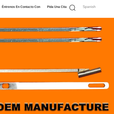
Spanish
Éntrenos En Contacto Con
Pida Una Cita